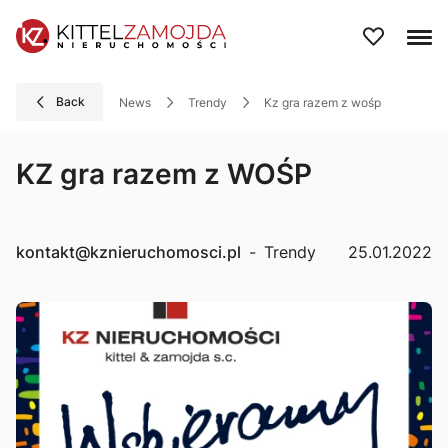
Back
News
Trendy
kz gra razem z wośp
KZ gra razem z WOŚP
kontakt@kznieruchomosci.pl
-
Trendy
25.01.2022