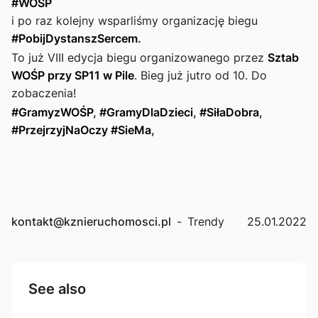
#WOŚP
i po raz kolejny wsparliśmy organizację biegu
#PobijDystanszSercem
.
To już VIII edycja biegu organizowanego przez
Sztab
WOŚP przy SP11 w Pile
. Bieg już jutro od 10. Do
zobaczenia!
#GramyzWOŚP
,
#GramyDlaDzieci
,
#SiłaDobra
,
#PrzejrzyjNaOczy
#SieMa
,
kontakt@kznieruchomosci.pl
-
Trendy
25.01.2022
See also