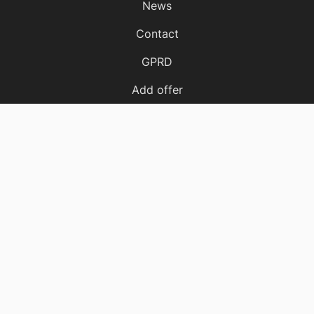
News
Contact
GPRD
Add offer
Cost calculator
Offers
Apartments
Houses
Plots
Halls
Locales