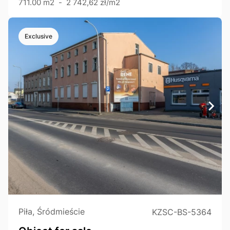
711.00 m2
-
2 742,62 zł/m2
Exclusive
Piła, Śródmieście
KZSC-BS-5364