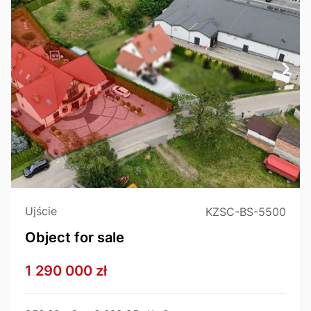
Ujście
KZSC-BS-5500
Object for sale
1 290 000 zł