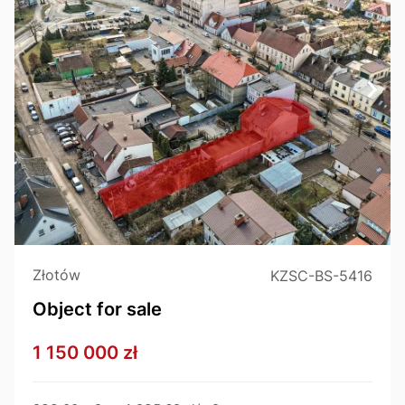
Złotów
KZSC-BS-5416
Object for sale
1 150 000 zł