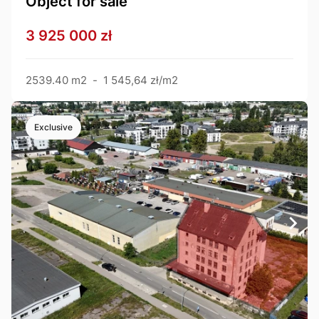
Object for sale
3 925 000 zł
2539.40 m2
-
1 545,64 zł/m2
Exclusive