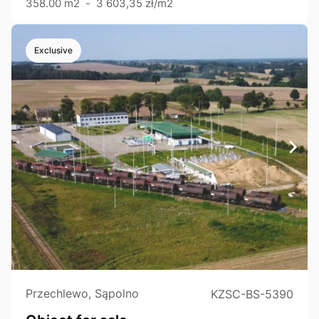
358.00 m2
-
3 603,35 zł/m2
Exclusive
Przechlewo, Sąpolno
KZSC-BS-5390