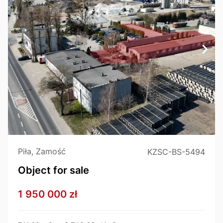
Piła, Zamość
KZSC-BS-5494
Object for sale
1 950 000 zł