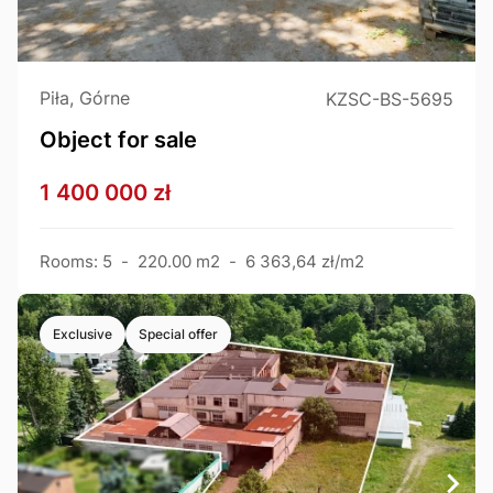
Piła, Górne
KZSC-BS-5695
Object for sale
1 400 000 zł
Rooms: 5
-
220.00 m2
-
6 363,64 zł/m2
Exclusive
Special offer