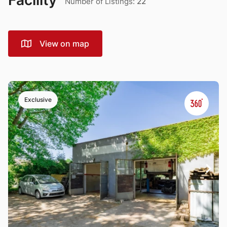
Facility
Number of Listings:
22
View on map
Exclusive