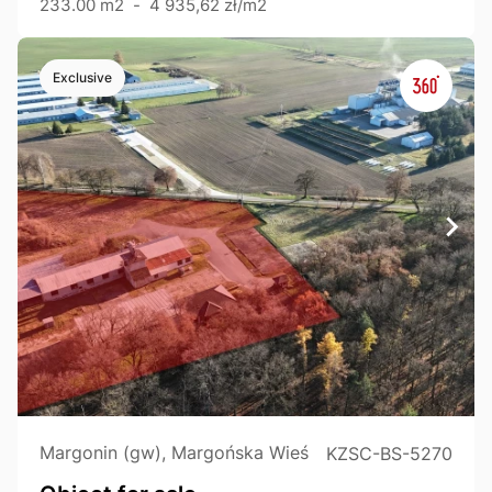
233.00 m2
-
4 935,62 zł/m2
Exclusive
Margonin (gw), Margońska Wieś
KZSC-BS-5270