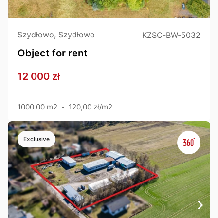
Szydłowo, Szydłowo
KZSC-BW-5032
Object for rent
12 000 zł
1000.00 m2
-
120,00 zł/m2
Exclusive