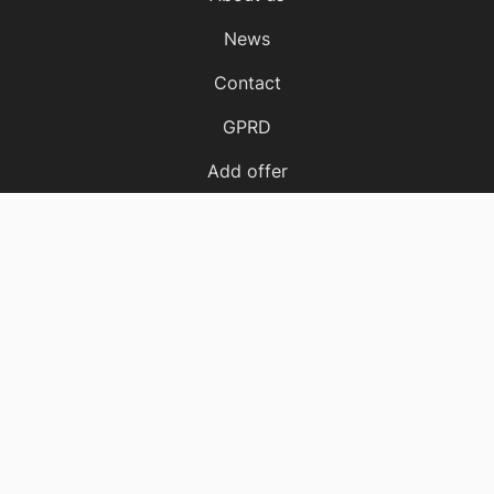
News
Contact
GPRD
Add offer
Cost calculator
Offers
Apartments
Houses
Plots
Halls