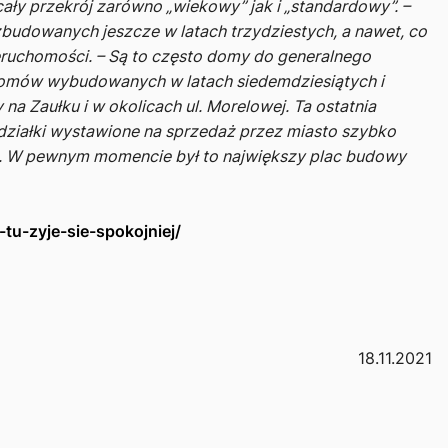
cały przekrój zarówno „wiekowy” jak i „standardowy”.
–
udowanych jeszcze w latach trzydziestych, a nawet, co
eruchomości.
– Są to często domy do generalnego
 domów wybudowanych w latach siedemdziesiątych i
a Zaułku i w okolicach ul. Morelowej. Ta ostatnia
le działki wystawione na sprzedaż przez miasto szybko
. W pewnym momencie był to największy plac budowy
tu-zyje-sie-spokojniej/
18.11.2021