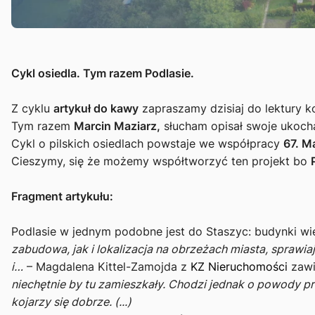
Cykl osiedla. Tym razem Podlasie.
Z cyklu
artykuł do kawy
zapraszamy dzisiaj do lektury ko
Tym razem
Marcin Maziarz,
słucham opisał swoje ukoc
Cykl o pilskich osiedlach powstaje we współpracy
67. M
Cieszymy, się że możemy współtworzyć ten projekt bo
Fragment artykułu:
Podlasie w jednym podobne jest do Staszyc: budynki wi
zabudowa, jak i lokalizacja na obrzeżach miasta, sprawi
i…
– Magdalena Kittel-Zamojda z
KZ Nieruchomości
zawi
niechętnie by tu zamieszkały. Chodzi jednak o powody pr
kojarzy się dobrze. (...)