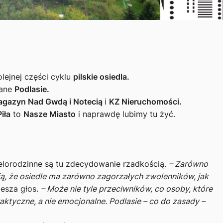
lejnej części cyklu
pilskie osiedla.
hane
Podlasie.
agazyn Nad Gwdą i Notecią
i
KZ Nieruchomości.
Piła
to
Nasze Miasto
i naprawdę lubimy tu żyć.
elorodzinne są tu zdecydowanie rzadkością.
– Zarówno
ają, że osiedle ma zarówno zagorzałych zwolenników, jak
esza głos.
– Może nie tyle przeciwników, co osoby, które
aktyczne, a nie emocjonalne. Podlasie – co do zasady –