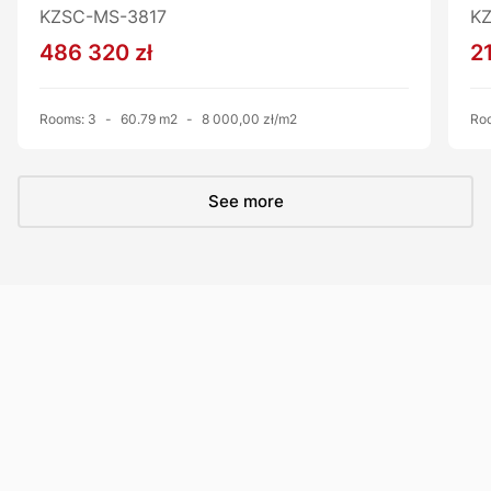
KZSC-MS-3817
K
Distance
260
486 320 zł
2
Distance to kindergarten
1000
Rooms: 3
-
60.79 m2
-
8 000,00 zł/m2
Roo
Usable area
42,8000
See more
Legal status of the premises
property
Additional Fees According to Meters
co, Current, Water