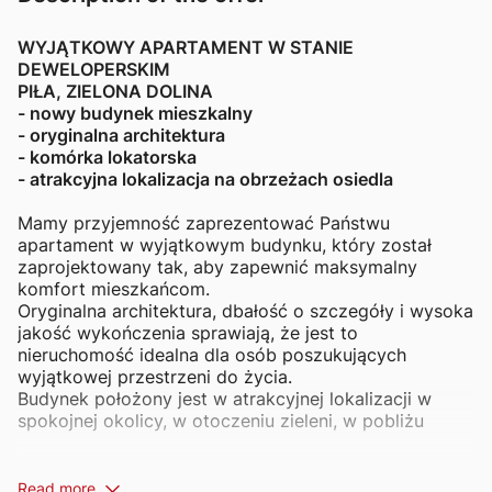
WYJĄTKOWY APARTAMENT W STANIE
DEWELOPERSKIM
PIŁA, ZIELONA DOLINA
- nowy budynek mieszkalny
- oryginalna architektura
-
komórka lokatorska
- atrakcyjna lokalizacja na obrzeżach osiedla
Mamy przyjemność zaprezentować Państwu
apartament w wyjątkowym budynku, który został
zaprojektowany tak, aby zapewnić maksymalny
komfort mieszkańcom.
Oryginalna architektura, dbałość o szczegóły i wysoka
jakość wykończenia sprawiają, że jest to
nieruchomość idealna dla osób poszukujących
wyjątkowej przestrzeni do życia.
Budynek położony jest w atrakcyjnej lokalizacji w
spokojnej okolicy, w otoczeniu zieleni, w pobliżu
terenów spacerowych nad rzeką.
Apartament będący przedmiotem oferty położony
2
Read more
jest na parterze. Obejmuje powierzchnię 42,80 m
w