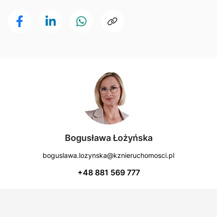
public service vehicle
Notes
Yes
Number of bathrooms
1
Own parking
No
Additional options
BALCONY, Monitoring, video recording
Bogusława Łożyńska
Number of hallways
boguslawa.lozynska@kznieruchomosci.pl
1
+48 881 569 777
Distance to school
1400