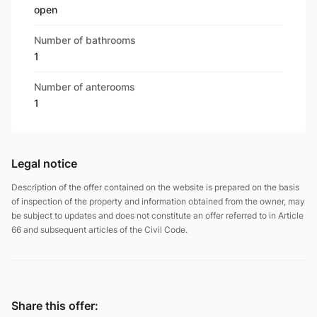
open
Volume
Number of bathrooms
quiet
1
Standard
Number of anterooms
5
1
Surrounding area
Mixed buildings
Legal notice
Installations
new
Description of the offer contained on the website is prepared on the basis
of inspection of the property and information obtained from the owner, may
be subject to updates and does not constitute an offer referred to in Article
Heating
66 and subsequent articles of the Civil Code.
Floor
Basement m2
8,0100
Share this offer:
Communication