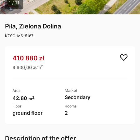
1 / 11
Piła, Zielona Dolina
KZSC-MS-5167
410 880 zł
9 600,00
2
zł/m
Area
Market
Secondary
2
42.80
m
Floor
Rooms
ground floor
2
Description of the offer