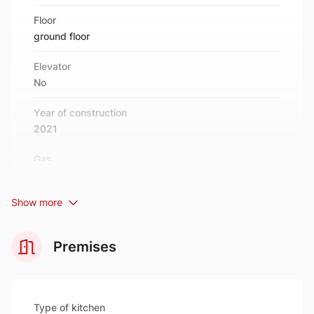
Polecam i zapraszam na prezentację!
Floor
ground floor
Elevator
No
Year of construction
2021
Gas
no
Show more
Balcony
yes
Premises
Directions
asphalt
Basement
Type of kitchen
Yes