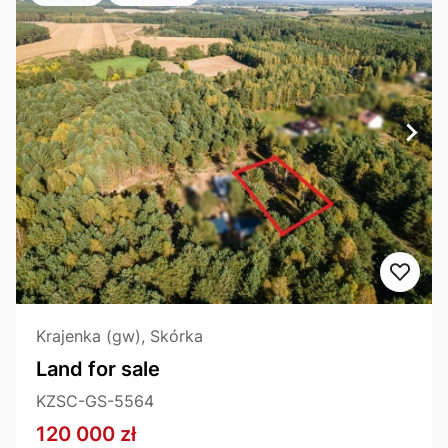
Krajenka (gw), Skórka
Land for sale
KZSC-GS-5564
120 000 zł