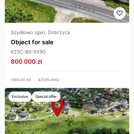
Szydłowo (gw), Dobrzyca
Object for sale
KZSC-BS-5590
800 000 zł
1900.00 m2
-
421,05 zł/m2
Exclusive
Special offer