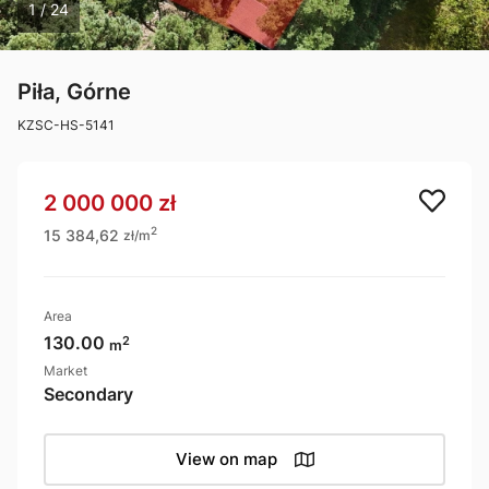
1 / 24
Piła, Górne
KZSC-HS-5141
2 000 000 zł
15 384,62
2
zł/m
Area
2
130.00
m
Market
Secondary
View on map