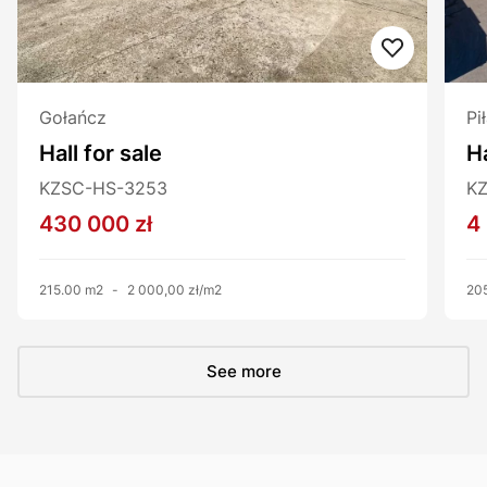
Gołańcz
Pi
Hall for sale
Ha
KZSC-HS-3253
K
430 000 zł
4
215.00 m2
-
2 000,00 zł/m2
20
See more