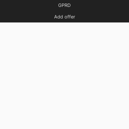
GPRD
Add offer
Cost calculator
Message
Call
Offers
Apartments
Houses
Plots
Halls
Locales
Facility