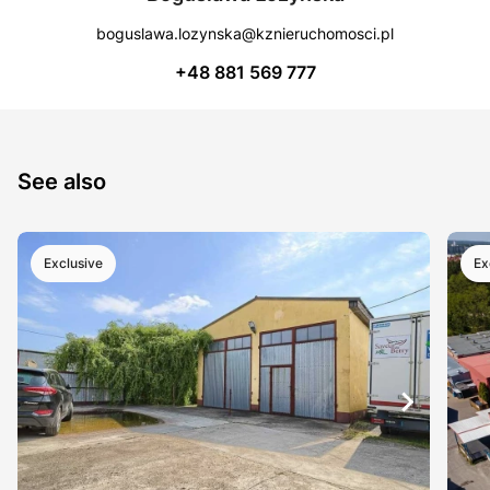
boguslawa.lozynska@kznieruchomosci.pl
+48 881 569 777
See also
Exclusive
Ex