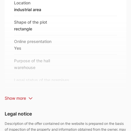
Location
sprawne manewrowanie pojazdami ciężarowymi.
industrial area
Podjazdy zostały wykonane w standardzie
przemysłowym, dzięki czemu nieruchomość od razu
Shape of the plot
nadaje się do rozpoczęcia działalności - bez
rectangle
konieczności ponoszenia dodatkowych kosztów.
Dlaczego warto?
Online presentation
Doskonała lokalizacja w strefie biznesowej Piły.
Yes
Nowoczesna infrastruktura, która pozwala
natychmiast rozpocząć działalność.
Purpose of the hall
Funkcjonalne rozwiązania techniczne,
warehouse
zwiększające efektywność procesów
magazynowych.
Legal status of the premises
To propozycja dla wymagających przedsiębiorców,
separate ownership of property
którzy poszukują nieruchomości łączącej jakość,
prestiż i doskonałą logistykę.
Show more
Shape of the plot
flat
Legal notice
Development of the plot
Description of the offer contained on the website is prepared on the basis
Zagospodarowana
of inspection of the property and information obtained from the owner, may