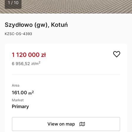
1 / 10
Szydłowo (gw), Kotuń
KZSC-DS-4393
1 120 000 zł
6 956,52
2
zł/m
Area
2
161.00
m
Market
Primary
View on map