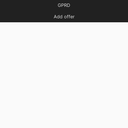
GPRD
Add offer
Cost calculator
Message
Call
Offers
Apartments
Houses
Plots
Halls
Locales
Facility