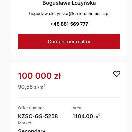
Bogusława Łożyńska
boguslawa.lozynska@kznieruchomosci.pl
+48 881 569 777
Contact our realtor
100 000 zł
2
90,58
zł/m
Offer number
Area
2
KZSC-GS-5258
1104.00
m
Market
Secondary